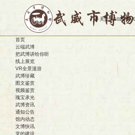
今天是：2026-08-07
首页
云端武博
把武博讲给你听
线上展览
VR全景漫游
武博珍藏
图文鉴赏
视频鉴赏
瑰宝承光
武博资讯
通知公告
馆内动态
文博快讯
党的建设