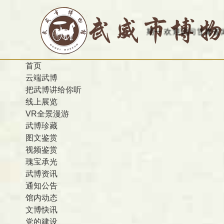
：2026-08-10 农历 丙午 星期一
欢迎访问甘肃省武威市博物馆
首页
云端武博
把武博讲给你听
线上展览
VR全景漫游
武博珍藏
图文鉴赏
视频鉴赏
瑰宝承光
武博资讯
通知公告
馆内动态
文博快讯
党的建设