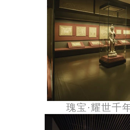
瑰宝
·耀世千