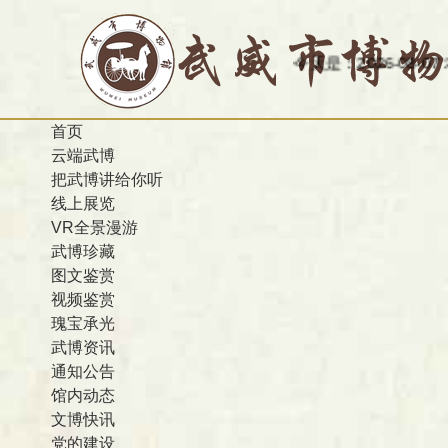
今天是：2026-08-07 农历 丙
首页
云端武博
把武博讲给你听
线上展览
VR全景漫游
武博珍藏
图文鉴赏
视频鉴赏
瑰宝承光
武博资讯
通知公告
馆内动态
文博快讯
党的建设