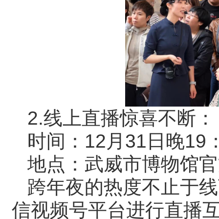
2.线上直播惊喜不断：
时间：12月31日晚19：
地点：武威市博物馆官
跨年夜的热度不止于线
信视频号平台进行直播