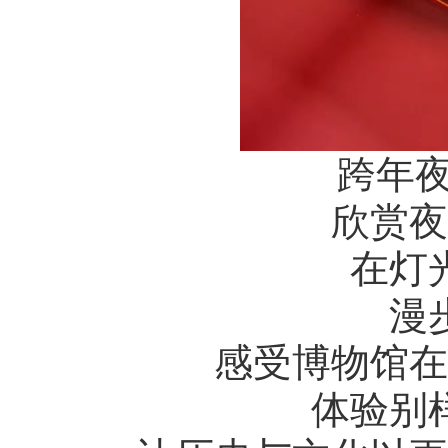
跨年夜
欣赏夜
在灯
漫
感受博物馆在
体验别