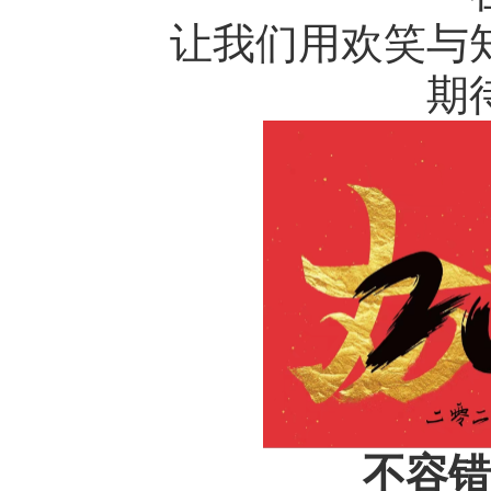
让我们用欢笑与
期
不容错