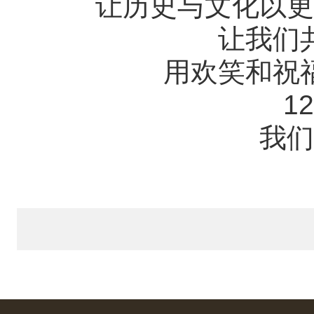
让历史与文化以更
让我们
用欢笑和祝
1
我们