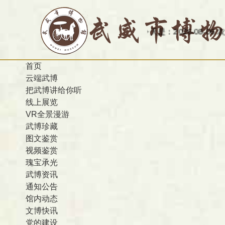
今天是：2026-08-06 农历 丙午 
首页
云端武博
把武博讲给你听
线上展览
VR全景漫游
武博珍藏
图文鉴赏
视频鉴赏
瑰宝承光
武博资讯
通知公告
馆内动态
文博快讯
党的建设