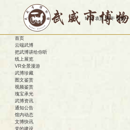
今天是：2026-08-10 农历 丙午 星期一
欢迎访
首页
云端武博
把武博讲给你听
线上展览
VR全景漫游
武博珍藏
图文鉴赏
视频鉴赏
瑰宝承光
武博资讯
通知公告
馆内动态
文博快讯
党的建设