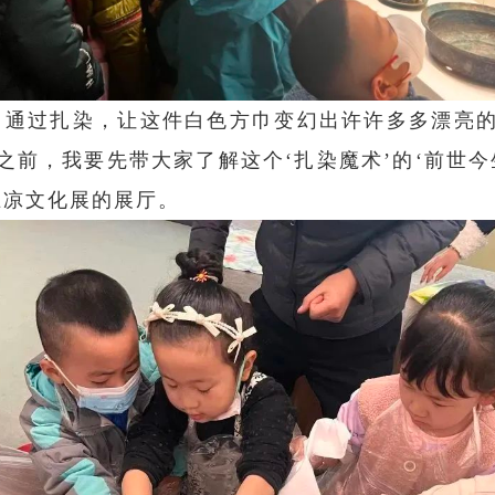
，通过扎染，让这件白色方巾变幻出许许多多漂亮的
之前，我要先带大家了解这个‘扎染魔术’的‘前世今
五凉文化展的展厅。