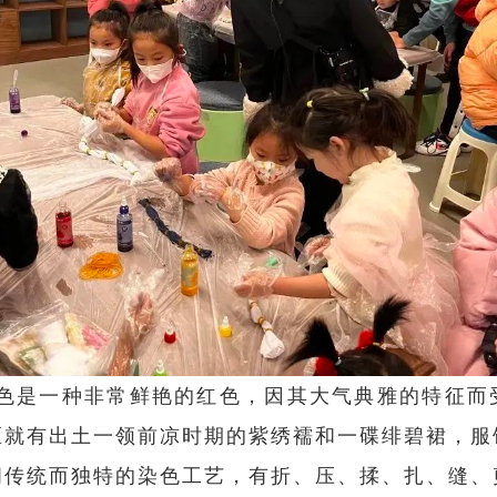
绯色是一种非常鲜艳的红色，因其大气典雅的特征而
区就有出土一领前凉时期的紫绣襦和一碟绯碧裙，服
间传统而独特的染色工艺，有折、压、揉、扎、缝、