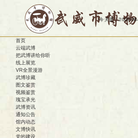
今天是：2026-08-08 
首页
云端武博
把武博讲给你听
线上展览
VR全景漫游
武博珍藏
图文鉴赏
视频鉴赏
瑰宝承光
武博资讯
通知公告
馆内动态
文博快讯
党的建设