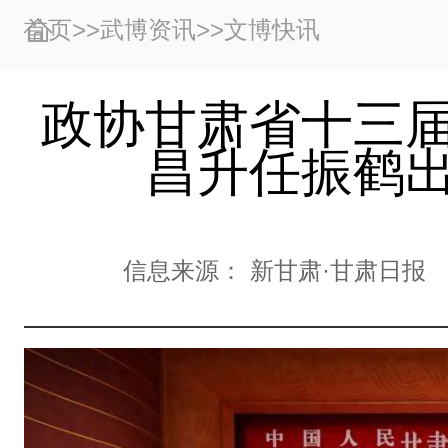
首页
>>
武博资讯
>>
文博快讯
政协甘肃省十三届
昌升任振鹤出
信息来源：
新甘肃·甘肃日报