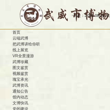
今天是：2026-08-06 农历 丙午 星期
首页
云端武博
把武博讲给你听
线上展览
VR全景漫游
武博珍藏
图文鉴赏
视频鉴赏
瑰宝承光
武博资讯
通知公告
馆内动态
文博快讯
党的建设