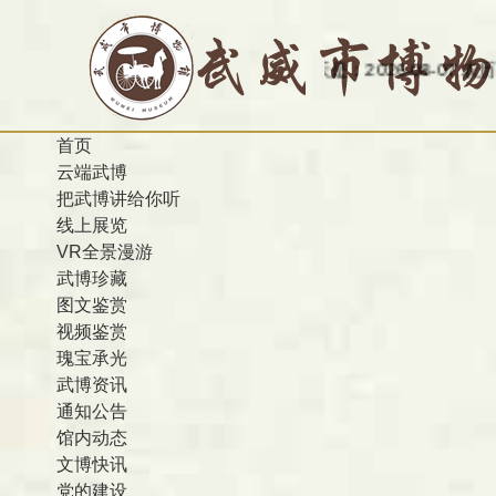
今天是：2026-08-07 农历 丙午 星期
首页
云端武博
把武博讲给你听
线上展览
VR全景漫游
武博珍藏
图文鉴赏
视频鉴赏
瑰宝承光
武博资讯
通知公告
馆内动态
文博快讯
党的建设