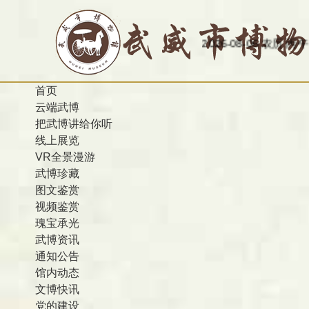
今天是：2026-08-06 农历 丙午 星期四
欢迎
首页
云端武博
把武博讲给你听
线上展览
VR全景漫游
武博珍藏
图文鉴赏
视频鉴赏
瑰宝承光
武博资讯
通知公告
馆内动态
文博快讯
党的建设