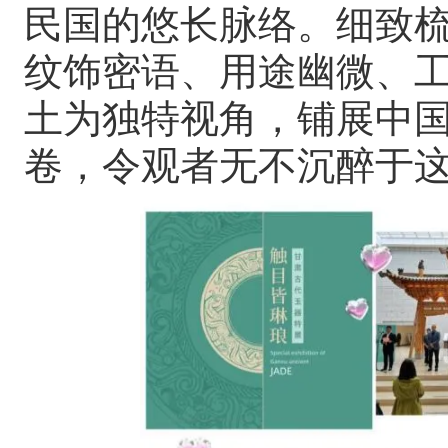
民国的悠长脉络。细致
纹饰密语、用途幽微、
土为独特视角，铺展中
卷，令观者无不沉醉于