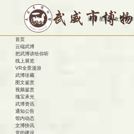
是：2026-08-08 农历 丙午 星期六
欢迎访问甘肃省武威市博物馆
首页
云端武博
把武博讲给你听
线上展览
VR全景漫游
武博珍藏
图文鉴赏
视频鉴赏
瑰宝承光
武博资讯
通知公告
馆内动态
文博快讯
党的建设