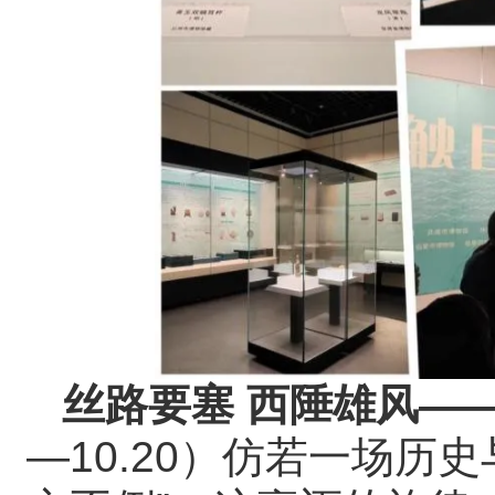
丝路要塞 西陲雄风—
—10.20）仿若一场历