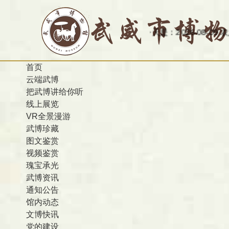
今天是：2026-08-09 农历 丙午 
首页
云端武博
把武博讲给你听
线上展览
VR全景漫游
武博珍藏
图文鉴赏
视频鉴赏
瑰宝承光
武博资讯
通知公告
馆内动态
文博快讯
党的建设