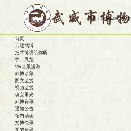
今天是：2026-08-09 农历 丙午 
首页
云端武博
把武博讲给你听
线上展览
VR全景漫游
武博珍藏
图文鉴赏
视频鉴赏
瑰宝承光
武博资讯
通知公告
馆内动态
文博快讯
党的建设