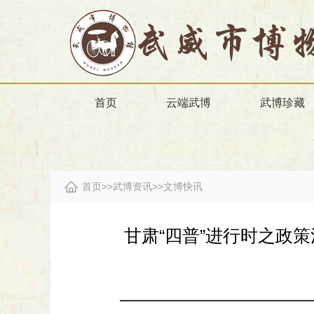
首页
云端武博
武博珍藏
首页
>>
武博资讯
>>
文博快讯
甘肃“四普”进行时之政