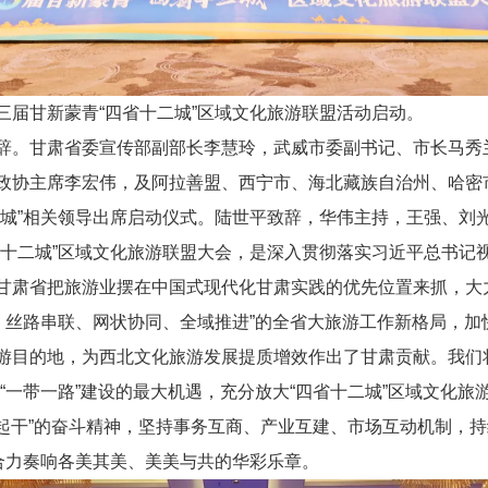
三届甘新蒙青“四省十二城”区域文化旅游联盟活动启动。
辞。甘肃省委宣传部副部长李慧玲，武威市委副书记、市长马秀
政协主席李宏伟，及阿拉善盟、西宁市、海北藏族自治州、哈密
二城”相关领导出席启动仪式。陆世平致辞，华伟主持，王强、刘
省十二城”区域文化旅游联盟大会，是深入贯彻落实习近平总书记
甘肃省把旅游业摆在中国式现代化甘肃实践的优先位置来抓，大
领、丝路串联、网状协同、全域推进”的全省大旅游工作新格局，
游目的地，为西北文化旅游发展提质增效作出了甘肃贡献。我们
“一带一路”建设的最大机遇，充分放大“四省十二城”区域文化旅
一起干”的奋斗精神，坚持事务互商、产业互建、市场互动机制，持
，合力奏响各美其美、美美与共的华彩乐章。