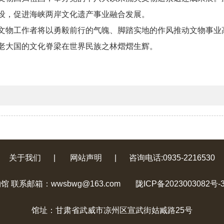
设，促进海峡两岸文化遗产事业融合发展。
文物工作者将以勇毅前行的气魄、脚踏实地的作风推动文物事业
老大国的文化脊梁在世界民族之林熠熠生辉。
关于我们
|
网站声明
|
咨询电话:0935-2216530
联系邮箱：wwsbwg@163.com
陇ICP备2023003082号-
馆址：甘肃省武威市凉州区宣武街姑臧路25号