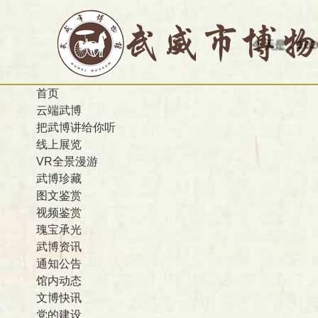
今天是：2026-0
首页
云端武博
把武博讲给你听
线上展览
VR全景漫游
武博珍藏
图文鉴赏
视频鉴赏
瑰宝承光
武博资讯
通知公告
馆内动态
文博快讯
党的建设