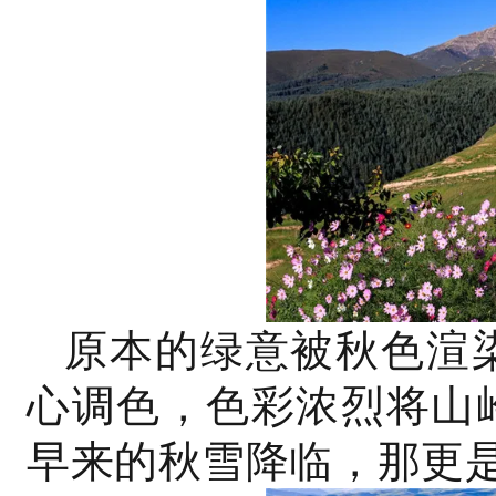
原本的绿意被秋色渲
心调色，色彩浓烈将山
早来的秋雪降临，那更