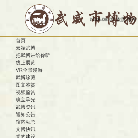
今天是：2026-08-07 农历 丙午 星期五
欢迎
首页
云端武博
把武博讲给你听
线上展览
VR全景漫游
武博珍藏
图文鉴赏
视频鉴赏
瑰宝承光
武博资讯
通知公告
馆内动态
文博快讯
党的建设