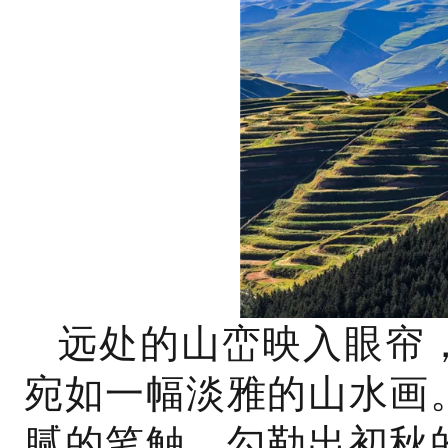
远处的山峦映入眼帘
宛如一幅淡雅的山水画
腻的笔触，勾勒出初秋