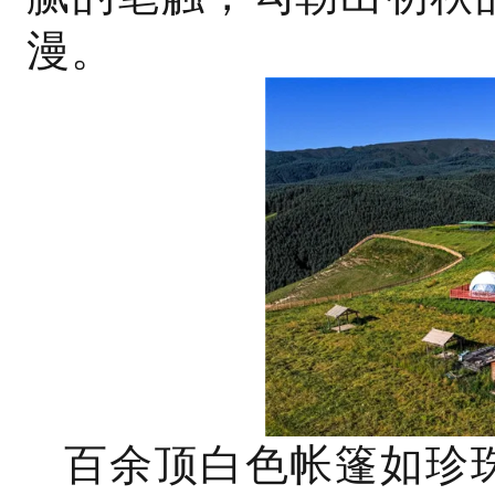
漫。
百余顶白色帐篷如珍