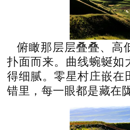
俯瞰那层层叠叠、高
扑面而来。曲线蜿蜒如
得细腻。零星村庄嵌在
错里，每一眼都是藏在