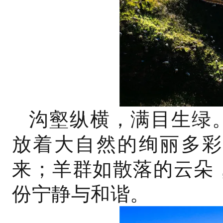
沟壑纵横，满目生绿
放着大自然的绚丽多彩
来；羊群如散落的云朵
份宁静与和谐。