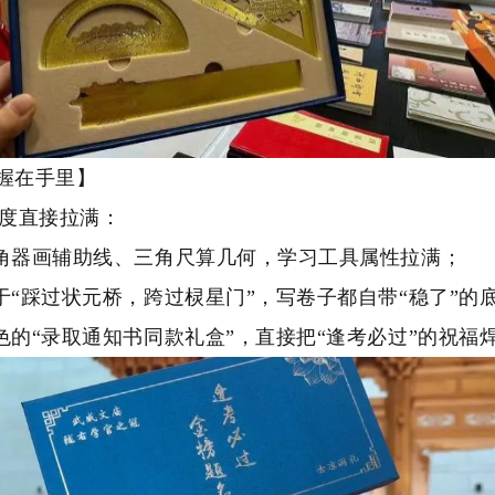
握在手里】
度直接拉满：
量角器画辅助线、三角尺算几何，学习工具属性拉满；
于“踩过状元桥，跨过棂星门”，写卷子都自带“稳了”的
色的“录取通知书同款礼盒”，直接把“逢考必过”的祝福