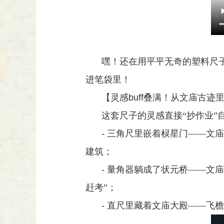
嘿！还在用平平无奇的塑料尺
进笔袋里！
【灵感
buff
叠满！从文庙古迹
这套尺子的灵感直接“抄作业”
- 三角尺里嵌着棂星门——文
建筑；
- 量角器躺成了状元桥——文
赶考”；
- 直尺里藏着文庙大殿——飞