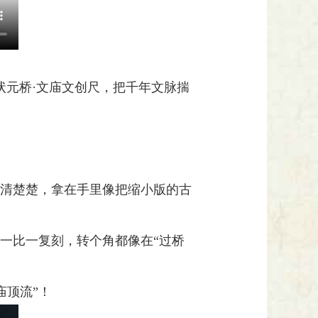
状元桥·文庙文创尺，把千年文脉揣
清清楚楚，拿在手里像把缩小版的古
度一比一复刻，转个角都像在“过桥
庙顶流”！