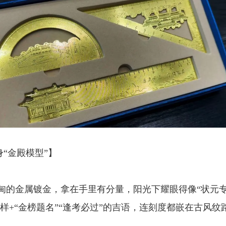
“金殿模型”】
甸的金属镀金，拿在手里有分量，阳光下耀眼得像“状元专
纹样+“金榜题名”“逢考必过”的吉语，连刻度都嵌在古风