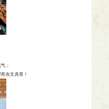
底气；
焊死在文具里！