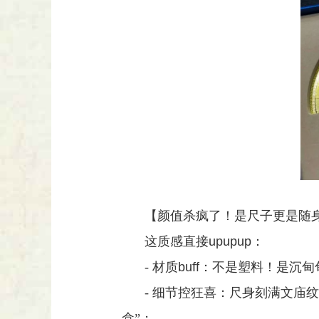
【颜值杀疯了！是尺子更是随身
这质感直接
upupup
：
- 材质
buff
：不是塑料！是沉甸
- 细节控狂喜：尺身刻满文庙
盒”；