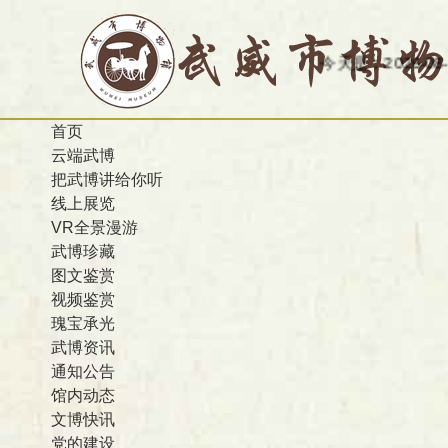
今天是：2026-08-08 
首页
云端武博
把武博讲给你听
线上展览
VR全景漫游
武博珍藏
图文鉴赏
视频鉴赏
瑰宝承光
武博资讯
通知公告
馆内动态
文博快讯
党的建设