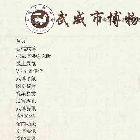
今天是：2026-08-06
首页
云端武博
把武博讲给你听
线上展览
VR全景漫游
武博珍藏
图文鉴赏
视频鉴赏
瑰宝承光
武博资讯
通知公告
馆内动态
文博快讯
党的建设