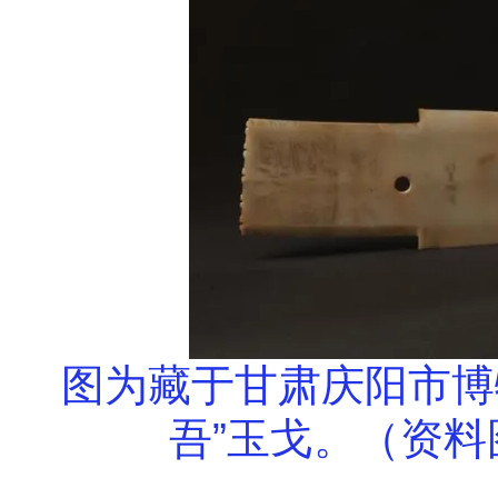
图为藏于甘肃庆阳市博
吾”玉戈。（资