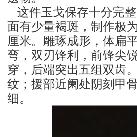
这件玉戈保存十分完整
面有少量褐斑，制作极为精
厘米。雕琢成形，体扁
弯，双刃锋利，前锋尖
穿，后端突出五组双齿
纹；援部近阑处阴刻甲骨
细。