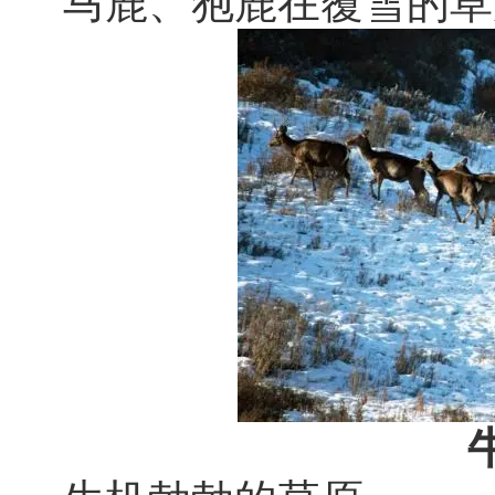
马鹿、狍鹿在覆雪的草