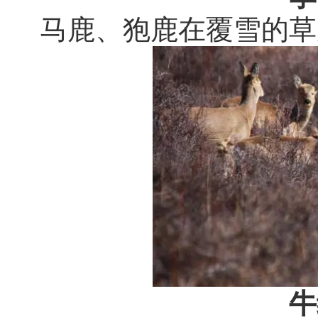
马鹿、狍鹿在覆雪的草
牛