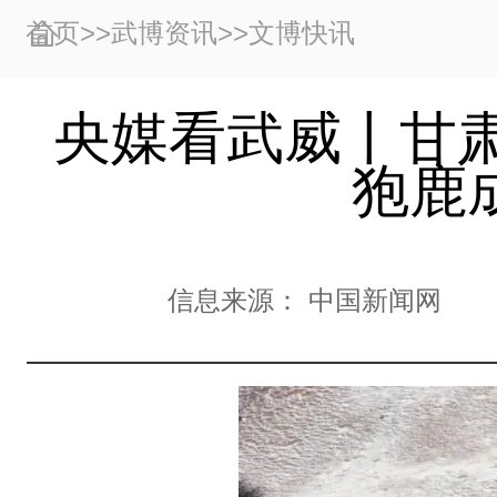
首页
>>
武博资讯
>>
文博快讯
央媒看武威丨甘
狍鹿成
信息来源：
中国新闻网