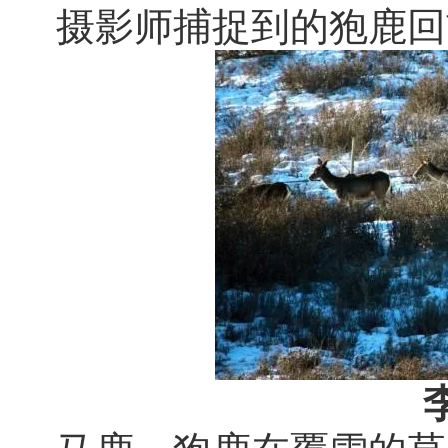
摄影师捕捉到的狍鹿回