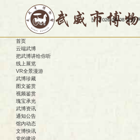
今天是：2026-08-08 农历 丙午 星
首页
云端武博
把武博讲给你听
线上展览
VR全景漫游
武博珍藏
图文鉴赏
视频鉴赏
瑰宝承光
武博资讯
通知公告
馆内动态
文博快讯
党的建设