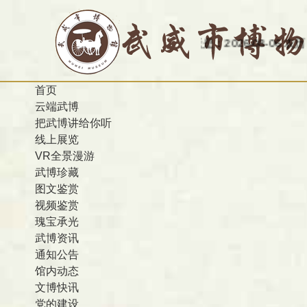
今天是：2026-08-06 农历 丙午 星期
首页
云端武博
把武博讲给你听
线上展览
VR全景漫游
武博珍藏
图文鉴赏
视频鉴赏
瑰宝承光
武博资讯
通知公告
馆内动态
文博快讯
党的建设