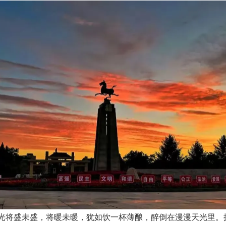
光将盛未盛，将暖未暖，犹如饮一杯薄酿，醉倒在漫漫天光里。