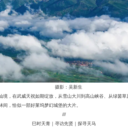
摄影：吴新生
仙境，在武威天祝如期绽放，从雪山大川到高山峡谷、从绿茵草
林间，恰似一部好莱坞梦幻城堡的大片。
///
巳时天青｜寻访先贤｜探寻天马