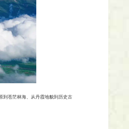
原到苍茫林海、从丹霞地貌到历史古