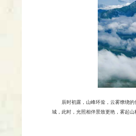
辰时初露，山峰环耸，云雾缭绕的
城，此时，光照相伴景致更艳，雾起山