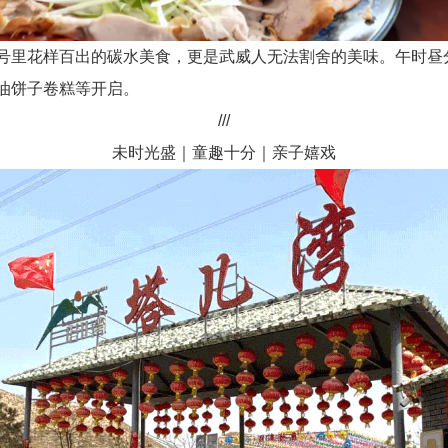
号里花样百出的碳水美食，更是武威人无法割舍的美味。午时昼
油饼子卷糕等开启。
///
未时光盛｜童趣十分｜亲子嬉戏