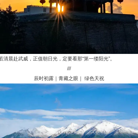
若清晨赴武威，正值朝日光，定要看那“第一缕阳光”。
///
辰时初露｜青藏之眼｜ 绿色天祝