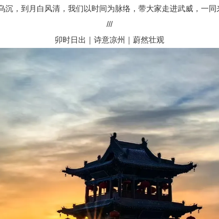
乌沉，到月白风清，我们以时间为脉络，带大家走进武威，一同
///
卯时日出｜诗意凉州｜蔚然壮观