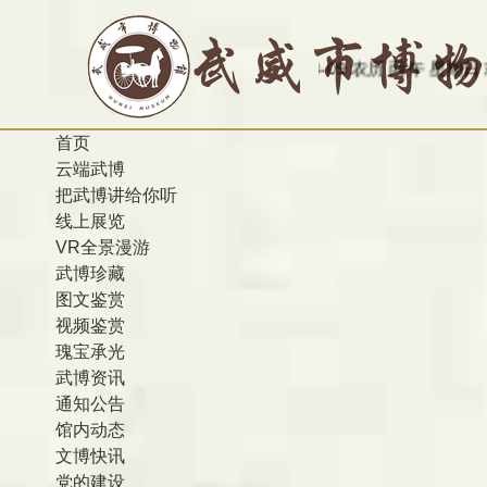
今天是：2026-08-09 农历 丙午 星期日
欢迎访问甘肃
首页
云端武博
把武博讲给你听
线上展览
VR全景漫游
武博珍藏
图文鉴赏
视频鉴赏
瑰宝承光
武博资讯
通知公告
馆内动态
文博快讯
党的建设