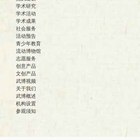
学术研究
学术活动
学术成果
社会服务
活动预告
青少年教育
流动博物馆
志愿服务
创意产品
文创产品
武博视频
关于我们
武博概述
机构设置
参观须知