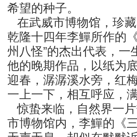
希望的种子。
在武威市博物馆，珍藏
乾隆十四年李鱓所作的《
州八怪”的杰出代表，一
他的晚期作品，以纸为
迎春，潺潺溪水旁，红
一上一下，相互呼应，
惊蛰来临，自然界一片
市博物馆内，李鱓的《