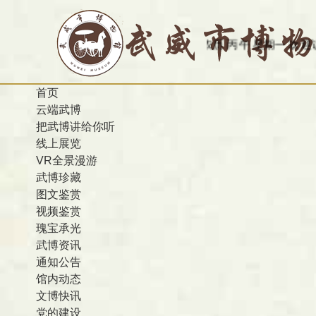
今天是：2026-08-10 农历 丙午 星期一
欢迎访问甘肃省武
首页
云端武博
把武博讲给你听
线上展览
VR全景漫游
武博珍藏
图文鉴赏
视频鉴赏
瑰宝承光
武博资讯
通知公告
馆内动态
文博快讯
党的建设