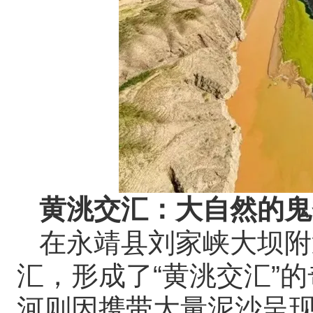
黄洮交汇：大自然的鬼
在永靖县刘家峡大坝附
汇，形成了“黄洮交汇”
河则因携带大量泥沙呈