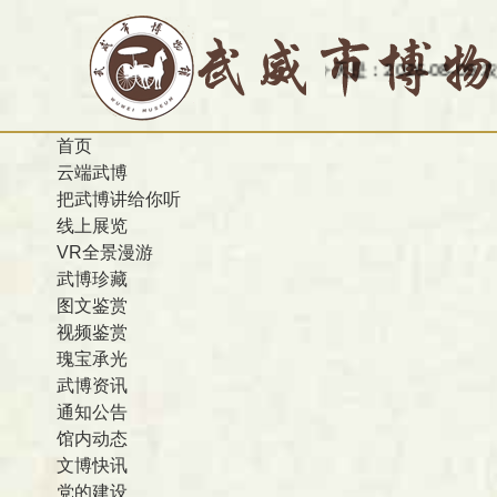
今天是：2026-08-09 农历 丙午 
首页
云端武博
把武博讲给你听
线上展览
VR全景漫游
武博珍藏
图文鉴赏
视频鉴赏
瑰宝承光
武博资讯
通知公告
馆内动态
文博快讯
党的建设