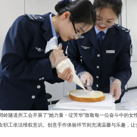
鞘岭隧道所工会开展了“她力量・绽芳华”致敬每一位奋斗中的女
女职工依法维权意识。创意手作体验环节则充满温馨与乐趣，让