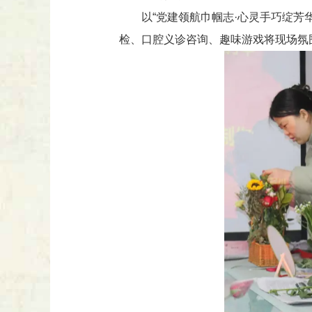
以“党建领航巾帼志·心灵手巧绽芳
检、口腔义诊咨询、趣味游戏将现场氛