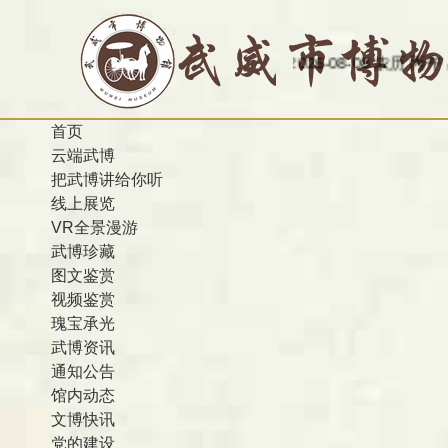
今天是：2026-08-08 农历 丙午 星期六
欢迎访
首页
云端武博
把武博讲给你听
线上展览
VR全景漫游
武博珍藏
图文鉴赏
视频鉴赏
瑰宝承光
武博资讯
通知公告
馆内动态
文博快讯
党的建设