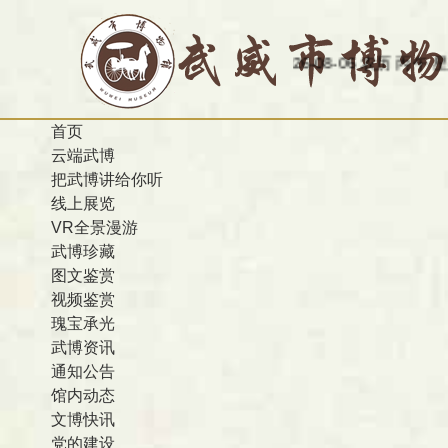
今天是：2026-08-06 农历 丙午 星期四
欢迎访问
首页
云端武博
把武博讲给你听
线上展览
VR全景漫游
武博珍藏
图文鉴赏
视频鉴赏
瑰宝承光
武博资讯
通知公告
馆内动态
文博快讯
党的建设