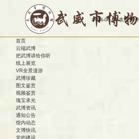
今天是：2026-08-07 农历 丙午 星期五
欢
首页
云端武博
把武博讲给你听
线上展览
VR全景漫游
武博珍藏
图文鉴赏
视频鉴赏
瑰宝承光
武博资讯
通知公告
馆内动态
文博快讯
党的建设