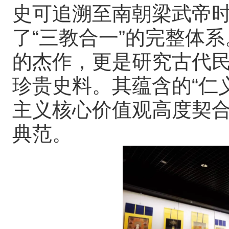
史可追溯至南朝梁武帝
了“三教合一”的完整体
的杰作，更是研究古代
珍贵史料。其蕴含的“仁
主义核心价值观高度契合
典范。