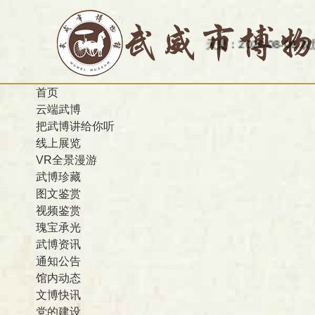
今天是：2026-08-06 农历 丙
首页
云端武博
把武博讲给你听
线上展览
VR全景漫游
武博珍藏
图文鉴赏
视频鉴赏
瑰宝承光
武博资讯
通知公告
馆内动态
文博快讯
党的建设