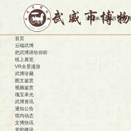
今天是：2026-08-10 农历 丙午 星期一
欢
首页
云端武博
把武博讲给你听
线上展览
VR全景漫游
武博珍藏
图文鉴赏
视频鉴赏
瑰宝承光
武博资讯
通知公告
馆内动态
文博快讯
党的建设