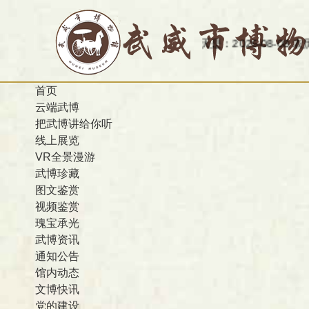
今天是：2026-08-08 农历 丙午 
首页
云端武博
把武博讲给你听
线上展览
VR全景漫游
武博珍藏
图文鉴赏
视频鉴赏
瑰宝承光
武博资讯
通知公告
馆内动态
文博快讯
党的建设