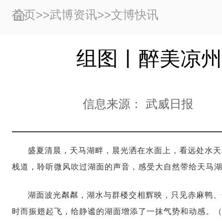
首页
>>
武博资讯
>>
文博快讯
组图丨醉美凉州
信息来源：
武威日报
盛夏清晨，天马湖畔，晨光洒在水面上，看远处水天
栈道，聆听微风吹过湖面的声音，感受大自然带给天马
湖面波光粼粼，湖水与群楼交相辉映，只见赤麻鸭、
时而振翅起飞，给静谧的湖面增添了一抹气势和动感。