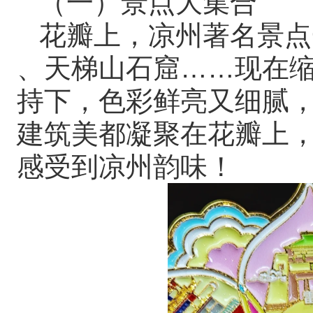
（一）景点大集合
花瓣上，凉州著名景点
、天梯山石窟……现在
持下，色彩鲜亮又细腻
建筑美都凝聚在花瓣上
感受到凉州韵味！