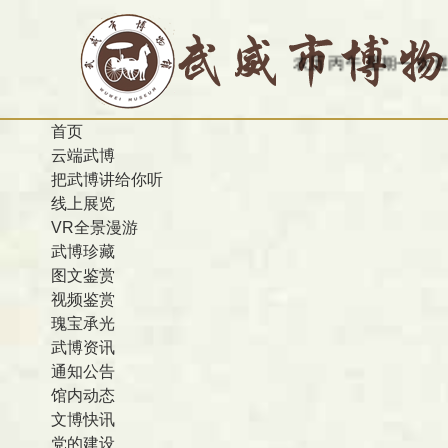
今天是：2026-08-10 农历 丙午 星期一
欢迎访问甘肃省武
首页
云端武博
把武博讲给你听
线上展览
VR全景漫游
武博珍藏
图文鉴赏
视频鉴赏
瑰宝承光
武博资讯
通知公告
馆内动态
文博快讯
党的建设