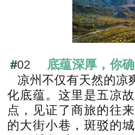
底蕴深厚，你确
#
02
凉州不仅有天然的凉
化底蕴。这里是五凉故
点，见证了商旅的往来
的大街小巷，斑驳的城