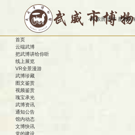
今天是：2026-08-06 农历 丙午 星期四
欢迎访问甘肃
首页
云端武博
把武博讲给你听
线上展览
VR全景漫游
武博珍藏
图文鉴赏
视频鉴赏
瑰宝承光
武博资讯
通知公告
馆内动态
文博快讯
党的建设