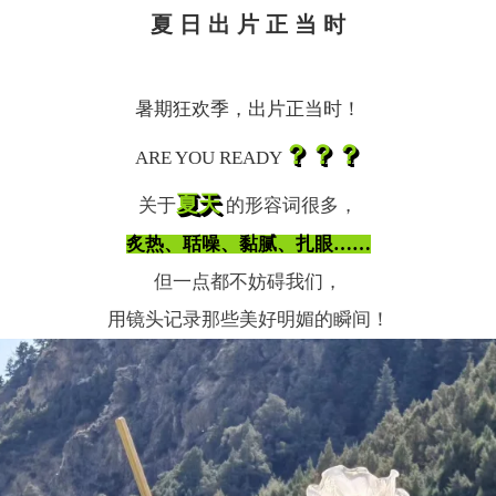
夏 日
出
片
正
当
时
暑期狂欢季，出片正当时！
？？？
ARE YOU READY
夏天
关于
的形容词很多，
炙热、聒噪、黏腻、扎眼……
但一点都不妨碍我们，
用镜头记录那些美好明媚的瞬间！