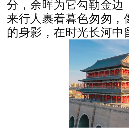
分，余晖为它勾勒金边
来行人裹着暮色匆匆，
的身影，在时光长河中