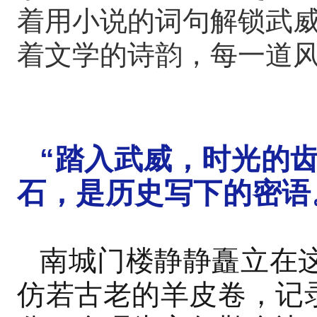
着用小说的词句解锁武
着文学的诗韵，每一道
南城门楼静静矗立在这
老的羊皮卷，记录着岁
勒金边，车马喧嚣从旧
“踏入武威，时光的
像极了小说里那些奔赴
石，是历史写下的密语
深或浅的足迹。
南城门楼静静矗立在
仿若古老的羊皮卷，记