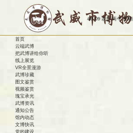
今天是：2026-08-09 农历 丙午 星期日
欢迎访问
首页
云端武博
把武博讲给你听
线上展览
VR全景漫游
武博珍藏
图文鉴赏
视频鉴赏
瑰宝承光
武博资讯
通知公告
馆内动态
文博快讯
党的建设