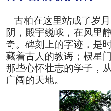
古柏在这里站成了岁月
阴，殿宇巍峨，在风里静
奇。碑刻上的字迹，是
藏着古人的教诲；棂星
那些心怀壮志的学子，
广阔的天地。