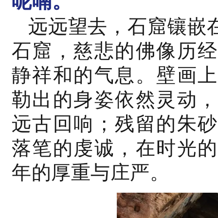
呢喃。”
远远望去，石窟镶嵌
石窟，慈悲的佛像历经
静祥和的气息。壁画
勒出的身姿依然灵动，
远古回响；残留的朱砂
落笔的虔诚，在时光的
年的厚重与庄严。