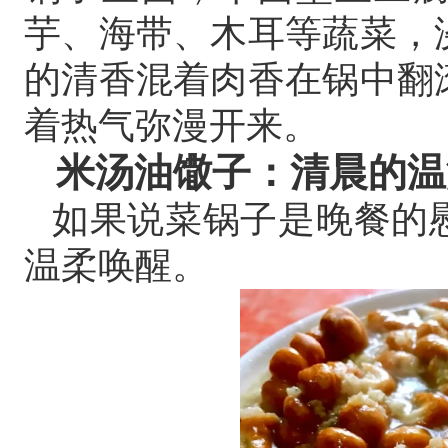
芋、海带、木耳等蔬菜，
的清香混着肉香在锅中翻
着热气弥漫开来。
米汤油馓子：清晨的温
如果说菜锅子是晚餐的
温柔唤醒。