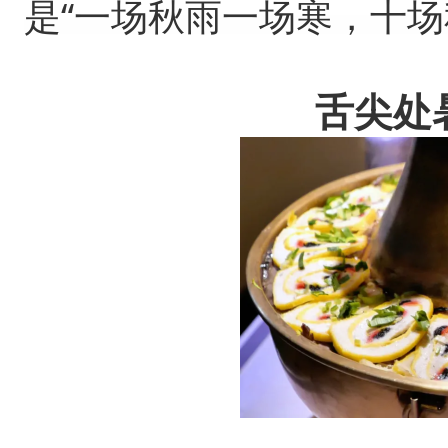
是“一场秋雨一场寒，十场
舌尖处