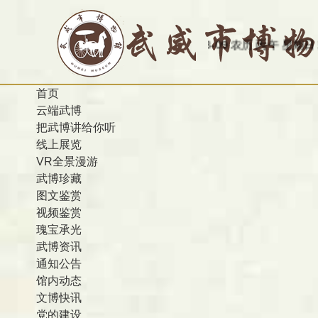
今天是：2026-08-09 农历 丙午 星期日
欢迎访问甘
首页
云端武博
把武博讲给你听
线上展览
VR全景漫游
武博珍藏
图文鉴赏
视频鉴赏
瑰宝承光
武博资讯
通知公告
馆内动态
文博快讯
党的建设