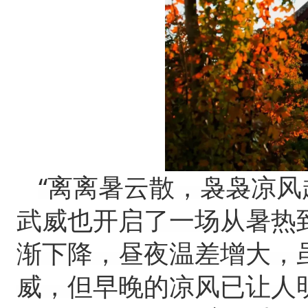
“离离暑云散，袅袅凉风
武威也开启了一场从暑热
渐下降，昼夜温差增大，
威，但早晚的凉风已让人