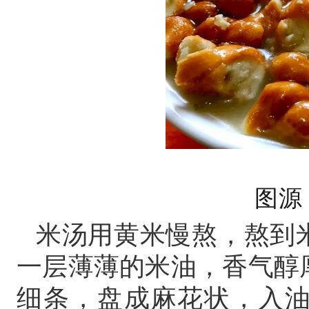
图源
米汤用黄米慢熬，熬到
一层薄薄的米油，香气醇
细条，盘成麻花状，入