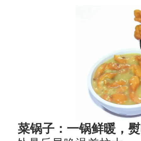
菜锅子：一锅鲜暖，熨