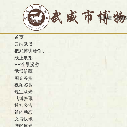
今天是：2026-08
首页
云端武博
把武博讲给你听
线上展览
VR全景漫游
武博珍藏
图文鉴赏
视频鉴赏
瑰宝承光
武博资讯
通知公告
馆内动态
文博快讯
党的建设