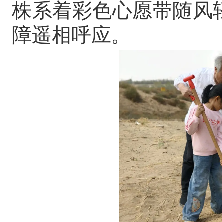
株系着彩色心愿带随风
障遥相呼应。