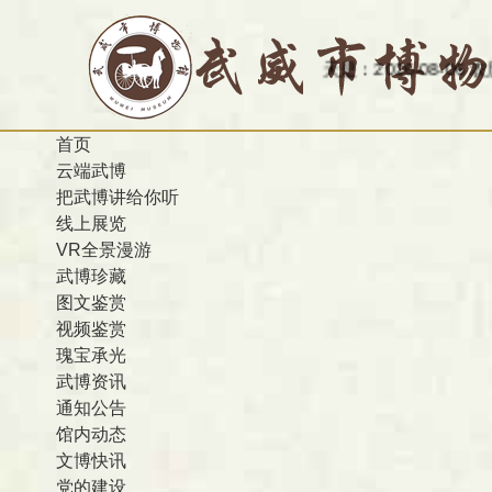
今天是：2026-08-06 农历 丙午 
首页
云端武博
把武博讲给你听
线上展览
VR全景漫游
武博珍藏
图文鉴赏
视频鉴赏
瑰宝承光
武博资讯
通知公告
馆内动态
文博快讯
党的建设