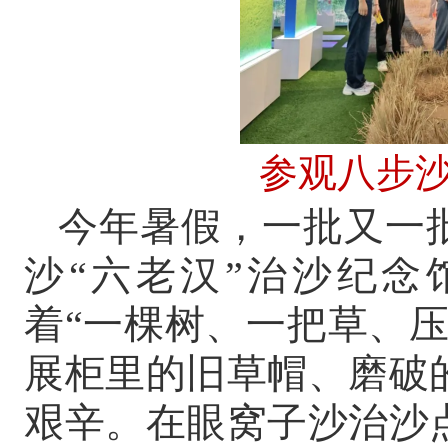
参观八步沙
今年暑假，一批又一
沙“六老汉”治沙纪念
着“一棵树、一把草、
展柜里的旧草帽、磨破
艰辛。在眼窝子沙治沙