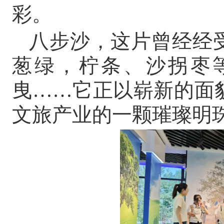
彩。
八步沙，这片曾经经
葱绿，柠条、沙拐枣
曳……它正以崭新的面
文旅产业的一颗璀璨明