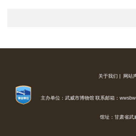
关于我们
|
网站
主办单位：武威市博物馆 联系邮箱：wwsbwg@
馆址：甘肃省武