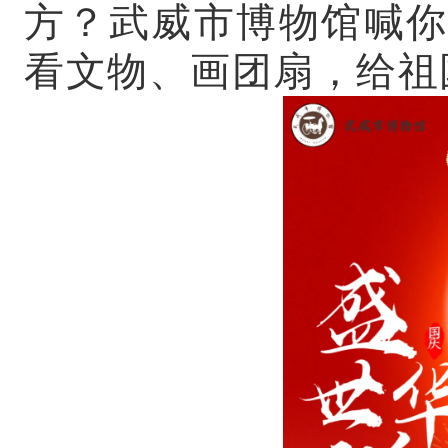
方？武威市博物馆喊你
看文物、画团扇，给祖