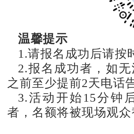
温馨提示
1.请报名成功后请按
2.报名成功者，如
之前至少提前2天电话
3.活动开始15分
者，名额将被现场观众