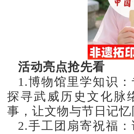
活动亮点抢先看
1.博物馆里学知识
探寻武威历史文化脉
事，让文物与节日记忆
2.手工团扇寄祝福