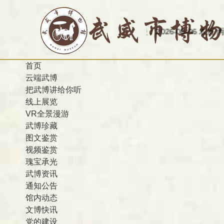
今天是：2026-08-06 农历 丙午 星期四
首页
云端武博
把武博讲给你听
线上展览
VR全景漫游
武博珍藏
图文鉴赏
视频鉴赏
瑰宝承光
武博资讯
通知公告
馆内动态
文博快讯
党的建设