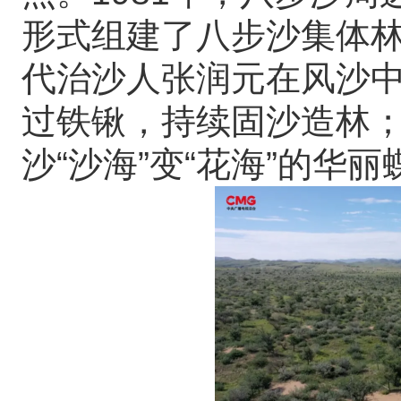
形式组建了八步沙集体
代治沙人张润元在风沙
过铁锹，持续固沙造林
沙“沙海”变“花海”的华丽