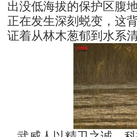
出没低海拔的保护区腹
正在发生深刻蜕变，这
证着从林木葱郁到水系
武威人以精卫之诚、科