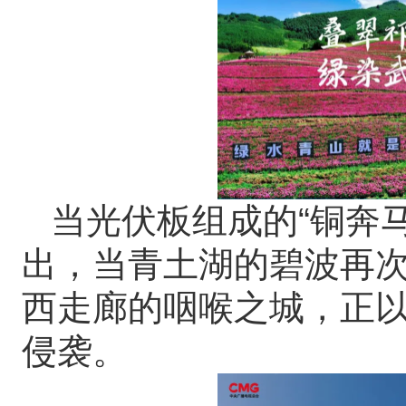
当光伏板组成的
“
铜奔
出，当青土湖的碧波再
西走廊的咽喉之城，正
侵袭。