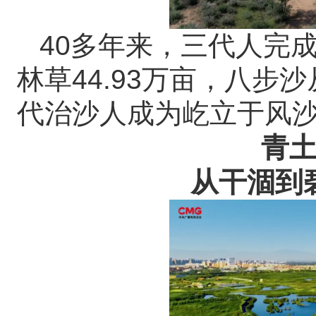
40多年来，三代人完成
林草44.93万亩，八步
代治沙人成为屹立于风
青
从干涸到