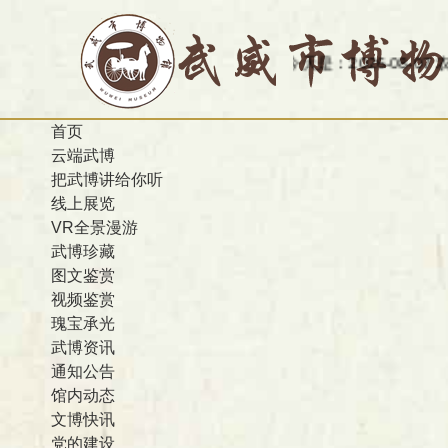
今天是：2026-08-07 农历 
首页
云端武博
把武博讲给你听
线上展览
VR全景漫游
武博珍藏
图文鉴赏
视频鉴赏
瑰宝承光
武博资讯
通知公告
馆内动态
文博快讯
党的建设