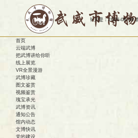
今天是：2026-08-08 农历 丙
首页
云端武博
把武博讲给你听
线上展览
VR全景漫游
武博珍藏
图文鉴赏
视频鉴赏
瑰宝承光
武博资讯
通知公告
馆内动态
文博快讯
党的建设