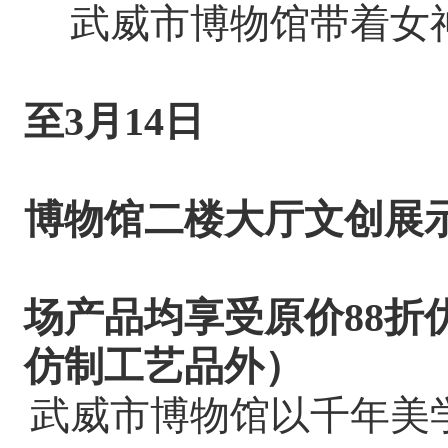
武威市博物馆带着女
至3月14日
博物馆二楼大厅文创展
场产品均享受原价88折
仿制工艺品外）
武威市博物馆以千年美