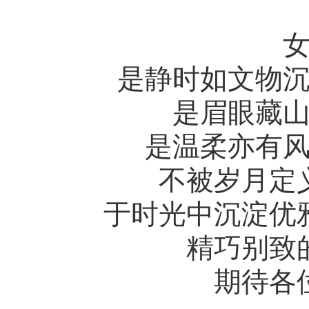
是静时如文物
是眉眼藏
是温柔亦有
不被岁月定
于时光中沉淀优
精巧别致
期待各