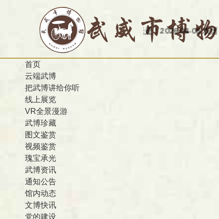
今天是：2026-08-08 农历 丙午 星期
首页
云端武博
把武博讲给你听
线上展览
VR全景漫游
武博珍藏
图文鉴赏
视频鉴赏
瑰宝承光
武博资讯
通知公告
馆内动态
文博快讯
党的建设